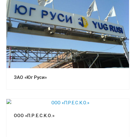
Смотреть проект
ЗАО «Юг Руси»
Смотреть проект
ООО «П.Р.Е.С.К.О.»