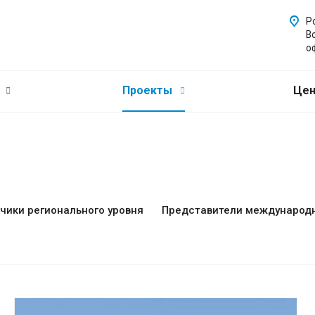
Р
В
о
и
Проекты
Це
чики регионального уровня
Представители международн