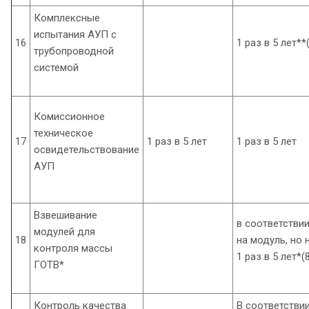
Комплексные
испытания АУП с
16
1 раз в 5 лет**
трубопроводной
системой
Комиссионное
техническое
17
1 раз в 5 лет
1 раз в 5 лет
освидетельствование
АУП
Взвешивание
в соответствии
модулей для
18
на модуль, но 
контроля массы
1 раз в 5 лет*(
ГОТВ*
Контроль качества
В соответстви