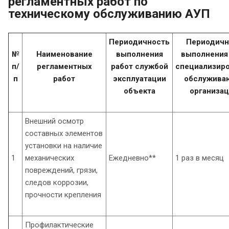
регламентных работ по
техническому обслуживанию АУП
Периодичность
Периодичн
№
Наименование
выполнения
выполнения
п/
регламентных
работ службой
специализир
п
работ
эксплуатации
обслужива
объекта
организа
Внешний осмотр
составных элементов
установки на наличие
1
механических
Ежедневно**
1 раз в месяц
повреждений, грязи,
следов коррозии,
прочности крепления
Профилактические