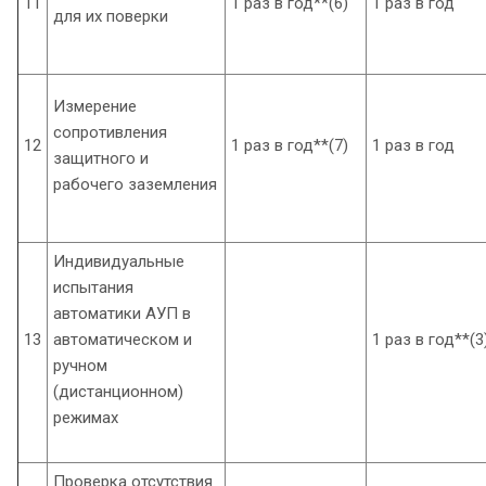
11
1 раз в год**(6)
1 раз в год
для их поверки
Измерение
сопротивления
12
1 раз в год**(7)
1 раз в год
защитного и
рабочего заземления
Индивидуальные
испытания
автоматики АУП в
13
автоматическом и
1 раз в год**(3
ручном
(дистанционном)
режимах
Проверка отсутствия